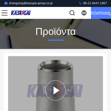
zhangying@kasugai-group.co.jp
86-21-6447-1967
Απόσπασ
Προϊόντα