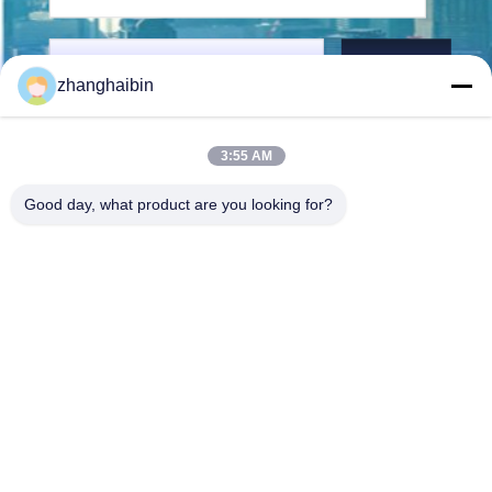
Στείλετε
zhanghaibin
3:55 AM
Good day, what product are you looking for?
Kasugai Shanghai Co., Ltd.
zhangying@kasugai-group.c
o.jp
86-21-6447-1967
Ρμ.8415, οδός A8, αριθ. 808
Hongqiao Road, περιοχή Xu
hui, Σαγκάη 200030, Chia