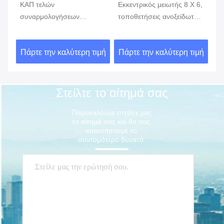
ΚΑΠ τελών
Εκκεντρικός μειωτής 8 X 6,
Ίσ
συναρμολογήσεων
τοποθετήσεις ανοξείδωτου
συ
συγκόλλησης άκρης
σωληνώσεων
συ
ανοξείδωτου ASTM A403
συγκόλλησης άκρης
αν
ιμή
Πάρτε την καλύτερη τιμή
Πάρτε την καλύτερη τιμή
Πά
WP316 WP304
WP304 WP316L
W
Στείλτε το αίτημά σας
Παρακαλούμε στείλτε μας 
το αίτημά σας και θα σας 
απαντήσουμε το 
συντομότερο δυνατό.