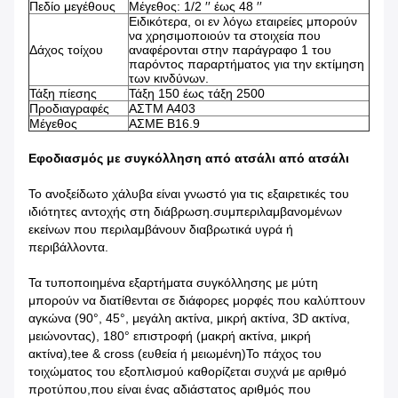
Πεδίο μεγέθους
Μέγεθος: 1/2 ′′ έως 48 ′′
Ειδικότερα, οι εν λόγω εταιρείες μπορούν
να χρησιμοποιούν τα στοιχεία που
Δάχος τοίχου
αναφέρονται στην παράγραφο 1 του
παρόντος παραρτήματος για την εκτίμηση
των κινδύνων.
Τάξη πίεσης
Τάξη 150 έως τάξη 2500
Προδιαγραφές
ΑΣTM A403
Μέγεθος
ΑΣΜΕ Β16.9
Εφοδιασμός με συγκόλληση από ατσάλι από ατσάλι
Το ανοξείδωτο χάλυβα είναι γνωστό για τις εξαιρετικές του
ιδιότητες αντοχής στη διάβρωση.συμπεριλαμβανομένων
εκείνων που περιλαμβάνουν διαβρωτικά υγρά ή
περιβάλλοντα.
Τα τυποποιημένα εξαρτήματα συγκόλλησης με μύτη
μπορούν να διατίθενται σε διάφορες μορφές που καλύπτουν
αγκώνα (90°, 45°, μεγάλη ακτίνα, μικρή ακτίνα, 3D ακτίνα,
μειώνοντας), 180° επιστροφή (μακρή ακτίνα, μικρή
ακτίνα),tee & cross (ευθεία ή μειωμένη)Το πάχος του
τοιχώματος του εξοπλισμού καθορίζεται συχνά με αριθμό
προτύπου,που είναι ένας αδιάστατος αριθμός που