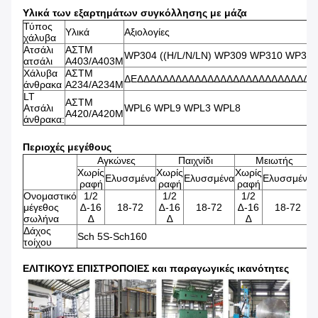
Υλικά των εξαρτημάτων συγκόλλησης με μάζα
Τύπος
Υλικά
Αξιολογίες
χάλυβα
Ατσάλι
ΑΣTM
WP304 ((H/L/N/LN) WP309 WP310 WP316
ατσάλι
A403/A403M
Χάλυβα
ΑΣTM
ΔΕΔΔΔΔΔΔΔΔΔΔΔΔΔΔΔΔΔΔΔΔΔΔΔΔΔΔΔΔ
άνθρακα
A234/A234M
LT
ΑΣTM
Ατσάλι
WPL6 WPL9 WPL3 WPL8
A420/A420M
άνθρακα:
Περιοχές μεγέθους
Αγκώνες
Παιχνίδι
Μειωτής
Χωρίς
Χωρίς
Χωρίς
Ελυσσμένα
Ελυσσμένα
Ελυσσμένα
ραφή
ραφή
ραφή
Ονομαστικό
1/2
1/2
1/2
μέγεθος
∆-16
18-72
∆-16
18-72
∆-16
18-72
σωλήνα
∆
∆
∆
Δάχος
Sch 5S-Sch160
τοίχου
ΕΛΙΤΙΚΟΥΣ ΕΠΙΣΤΡΟΠΟΙΕΣ και παραγωγικές ικανότητες