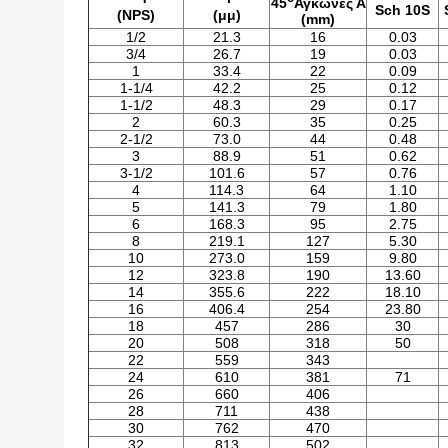
45
Αγκώνες Α
Sch 10S
(NPS)
(μμ)
(mm)
1/2
21.3
16
0.03
3/4
26.7
19
0.03
1
33.4
22
0.09
1-1/4
42.2
25
0.12
1-1/2
48.3
29
0.17
2
60.3
35
0.25
2-1/2
73.0
44
0.48
3
88.9
51
0.62
3-1/2
101.6
57
0.76
4
114.3
64
1.10
5
141.3
79
1.80
6
168.3
95
2.75
8
219.1
127
5.30
10
273.0
159
9.80
12
323.8
190
13.60
14
355.6
222
18.10
16
406.4
254
23.80
18
457
286
30
20
508
318
50
22
559
343
24
610
381
71
26
660
406
28
711
438
30
762
470
32
813
502