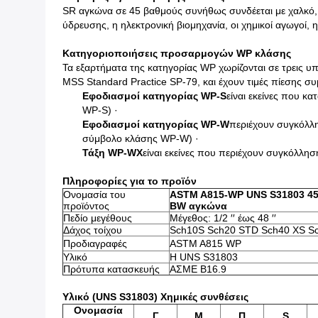
SR αγκώνα σε 45 βαθμούς συνήθως συνδέεται με χαλκό, π
ύδρευσης, η ηλεκτρονική βιομηχανία, οι χημικοί αγωγοί, 
Κατηγοριοποιήσεις προσαρμογών WP κλάσης
Τα εξαρτήματα της κατηγορίας WP χωρίζονται σε τρεις υ
MSS Standard Practice SP-79, και έχουν τιμές πίεσης συ
Εφοδιασμοί κατηγορίας WP-S
είναι εκείνες που 
WP-S) ·
Εφοδιασμοί κατηγορίας WP-W
περιέχουν συγκόλλη
σύμβολο κλάσης WP-W) ·
Τάξη WP-WX
είναι εκείνες που περιέχουν συγκόλλη
Πληροφορίες για το προϊόν
Ονομασία του
ASTM A815-WP UNS S31803 45 
προϊόντος
BW αγκώνα
Πεδίο μεγέθους
Μέγεθος: 1/2 ′′ έως 48 ′′
Δάχος τοίχου
Sch10S Sch20 STD Sch40 XS S
Προδιαγραφές
ASTM A815 WP
Υλικό
Η UNS S31803
Πρότυπα κατασκευής
ΑΣΜΕ Β16.9
Υλικό (UNS S31803) Χημικές συνθέσεις
Ονομασία
Γ
Μ
Π
S