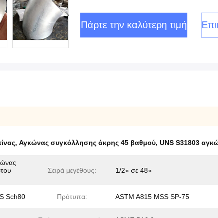
Πάρτε την καλύτερη τιμή
Επι
τίνας
,
Αγκώνας συγκόλλησης άκρης 45 βαθμού
,
UNS S31803 αγκώ
κώνας
ωτου
Σειρά μεγέθους:
1/2» σε 48»
S Sch80
Πρότυπα:
ASTM A815 MSS SP-75