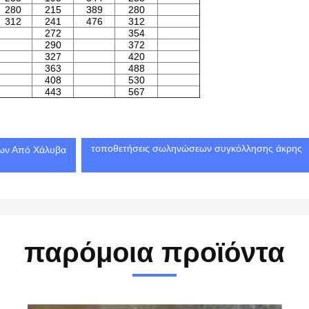
280
215
389
280
312
241
476
312
272
354
290
372
327
420
363
488
408
530
443
567
τοποθετήσεις σωληνώσεων συγκόλλησης άκρης
ων Από Χάλυβα
παρόμοια προϊόντα