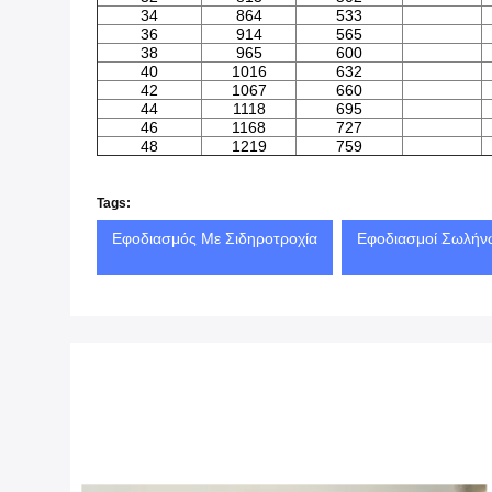
34
864
533
36
914
565
38
965
600
40
1016
632
42
1067
660
44
1118
695
46
1168
727
48
1219
759
Tags:
Εφοδιασμός Με Σιδηροτροχία
Εφοδιασμοί Σωλήν