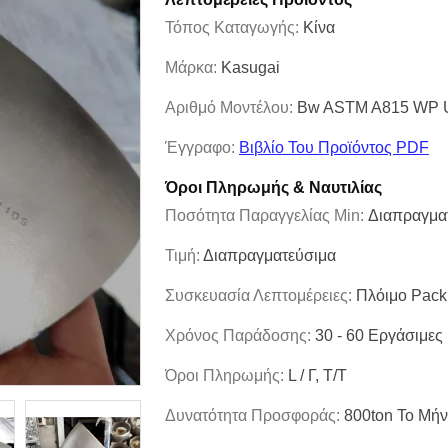
Τόπος Καταγωγής:
Κίνα
Μάρκα:
Kasugai
Αριθμό Μοντέλου:
Bw ASTM A815 WP 
Έγγραφο:
Βιβλίο Του Προϊόντος PDF
Όροι Πληρωμής & Ναυτιλίας
Ποσότητα Παραγγελίας Min:
Διαπραγμα
Τιμή:
Διαπραγματεύσιμα
Συσκευασία Λεπτομέρειες:
Πλόιμο Pac
Χρόνος Παράδοσης:
30 - 60 Εργάσιμες
Όροι Πληρωμής:
L / Γ, Τ/Τ
Δυνατότητα Προσφοράς:
800ton Το Μή