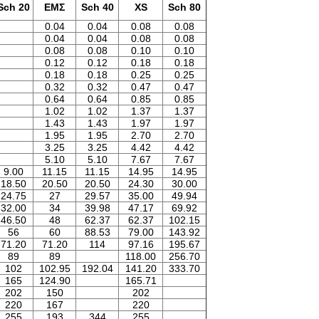
Sch 20
ΕΜΣ
Sch 40
XS
Sch 80
0.04
0.04
0.08
0.08
0.04
0.04
0.08
0.08
0.08
0.08
0.10
0.10
0.12
0.12
0.18
0.18
0.18
0.18
0.25
0.25
0.32
0.32
0.47
0.47
0.64
0.64
0.85
0.85
1.02
1.02
1.37
1.37
1.43
1.43
1.97
1.97
1.95
1.95
2.70
2.70
3.25
3.25
4.42
4.42
5.10
5.10
7.67
7.67
9.00
11.15
11.15
14.95
14.95
18.50
20.50
20.50
24.30
30.00
24.75
27
29.57
35.00
49.94
32.00
34
39.98
47.17
69.92
46.50
48
62.37
62.37
102.15
56
60
88.53
79.00
143.92
71.20
71.20
114
97.16
195.67
89
89
118.00
256.70
102
102.95
192.04
141.20
333.70
165
124.90
165.71
202
150
202
220
167
220
255
193
344
255