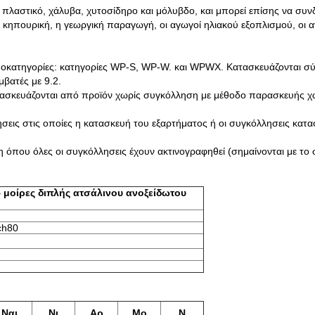
λαστικό, χάλυβα, χυτοσίδηρο και μόλυβδο, και μπορεί επίσης να συνδε
η κηπουρική, η γεωργική παραγωγή, οι αγωγοί ηλιακού εξοπλισμού, οι αγ
ποκατηγορίες: κατηγορίες WP-S, WP-W. και WPWX. Κατασκευάζονται σύμ
μβατές με 9.2.
κατασκευάζονται από προϊόν χωρίς συγκόλληση με μέθοδο παρασκευής 
σεις στις οποίες η κατασκευή του εξαρτήματος ή οι συγκόλλησεις κατασ
ση όπου όλες οι συγκόλλησεις έχουν ακτινογραφηθεί (σημαίνονται με 
μοίρες διπλής ατσάλινου ανοξείδωτου
ch80
Ναι.
Νι
Αρ
Μo
N