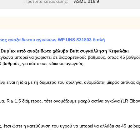
Πρότυπα κατασκευής:
ASME B16.9
ρης ανοξείδωτου αγκώνων WP UNS S31803 διπλή
Duplex από ανοξείδωτο χάλυβα Butt συγκόλληση Κεφαλάκι
ώνα μπορεί να χωριστεί σε διαφορετικούς βαθμούς, όπως 45 βαθμοί, 90
 βαθμούς, για κάποιους ειδικούς αγωγούς.
ίνα είναι η ίδια με τη διάμετρο του σωλήνα, ονομάζεται μικρός ακτίνα
να, R ≥ 1,5 διάμετρος, τότε ονομάζουμε μακρύ ακτίνα αγκώνα (LR Elbo
έτσι ώστε η κατεύθυνση του υγρού να μπορεί να αλλάξει σε 45 μοίρες