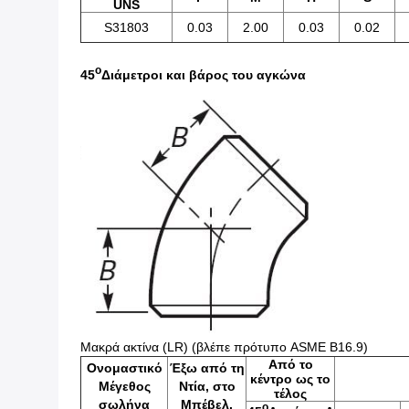
UNS
S31803
0.03
2.00
0.03
0.02
o
45
Διάμετροι και βάρος του αγκώνα
Μακρά ακτίνα (LR) (βλέπε πρότυπο ASME B16.9)
Από το
Ονομαστικό
Έξω από τη
κέντρο ως το
Μέγεθος
Ντία, στο
τέλος
σωλήνα
Μπέβελ.
o