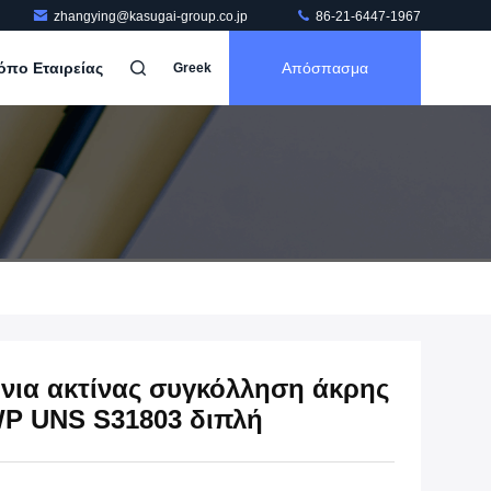
zhangying@kasugai-group.co.jp
86-21-6447-1967
όπο Εταιρείας
Απόσπασμα
Greek
νια ακτίνας συγκόλληση άκρης
P UNS S31803 διπλή