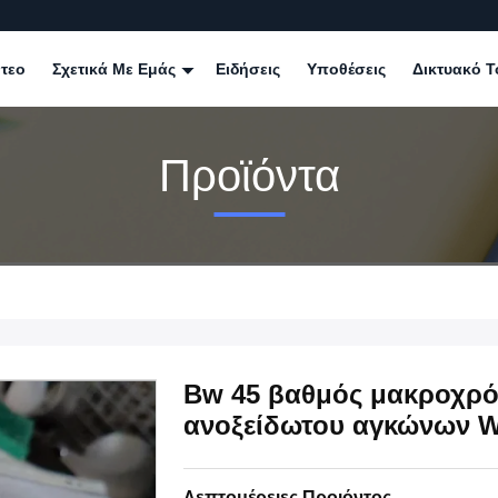
ντεο
Σχετικά Με Εμάς
Ειδήσεις
Υποθέσεις
Δικτυακό Τ
Προϊόντα
Bw 45 βαθμός μακροχρό
ανοξείδωτου αγκώνων W
Λεπτομέρειες Προιόντος