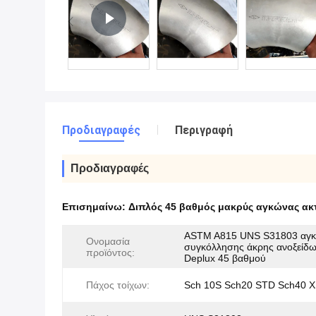
Προδιαγραφές
Περιγραφή
Προδιαγραφές
Επισημαίνω:
Διπλός 45 βαθμός μακρύς αγκώνας ακ
ASTM A815 UNS S31803 αγ
Ονομασία
συγκόλλησης άκρης ανοξείδ
προϊόντος:
Deplux 45 βαθμού
Πάχος τοίχων:
Sch 10S Sch20 STD Sch40 X