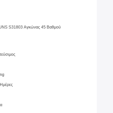
UNS S31803 Αγκώνας 45 Βαθμού
τεύσιμος
kng
 Ημέρες
να