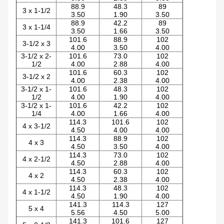
88.9
48.3
89
3 x 1-1/2
3.50
1.90
3.50
88.9
42.2
89
3 x 1-1/4
3.50
1.66
3.50
101.6
88.9
102
3-1/2 x 3
4.00
3.50
4.00
3-1/2 x 2-
101.6
73.0
102
1/2
4.00
2.88
4.00
101.6
60.3
102
3-1/2 x 2
4.00
2.38
4.00
3-1/2 x 1-
101.6
48.3
102
1/2
4.00
1.90
4.00
3-1/2 x 1-
101.6
42.2
102
1/4
4.00
1.66
4.00
114.3
101.6
102
4 x 3-1/2
4.50
4.00
4.00
114.3
88.9
102
4 x 3
4.50
3.50
4.00
114.3
73.0
102
4 x 2-1/2
4.50
2.88
4.00
114.3
60.3
102
4 x 2
4.50
2.38
4.00
114.3
48.3
102
4 x 1-1/2
4.50
1.90
4.00
141.3
114.3
127
5 x 4
5.56
4.50
5.00
141.3
101.6
127