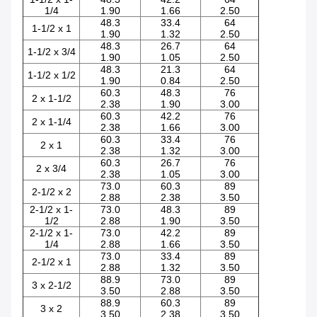
1/4
1.90
1.66
2.50
48.3
33.4
64
1-1/2 x 1
1.90
1.32
2.50
48.3
26.7
64
1-1/2 x 3/4
1.90
1.05
2.50
48.3
21.3
64
1-1/2 x 1/2
1.90
0.84
2.50
60.3
48.3
76
2 x 1-1/2
2.38
1.90
3.00
60.3
42.2
76
2 x 1-1/4
2.38
1.66
3.00
60.3
33.4
76
2 x 1
2.38
1.32
3.00
60.3
26.7
76
2 x 3/4
2.38
1.05
3.00
73.0
60.3
89
2-1/2 x 2
2.88
2.38
3.50
2-1/2 x 1-
73.0
48.3
89
1/2
2.88
1.90
3.50
2-1/2 x 1-
73.0
42.2
89
1/4
2.88
1.66
3.50
73.0
33.4
89
2-1/2 x 1
2.88
1.32
3.50
88.9
73.0
89
3 x 2-1/2
3.50
2.88
3.50
88.9
60.3
89
3 x 2
3.50
2.38
3.50