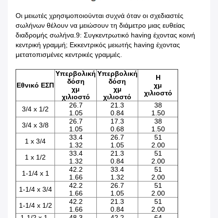
Οι μειωτές χρησιμοποιούνται συχνά όταν οι σχεδιαστές
σωλήνων θέλουν να μειώσουν τη διάμετρο μιας ευθείας
διαδρομής σωλήνα.9: Συγκεντρωτικό having έχοντας κοινή
κεντρική γραμμή; Εκκεντρικός μειωτής having έχοντας
μετατοπισμένες κεντρικές γραμμές.
Υπερβολική
Υπερβολική
H
δόση
δόση
Εθνικό ΕΣΠ
χμ
χμ
χμ
χιλιοστό
χιλιοστό
χιλιοστό
26.7
21.3
38
3/4 x 1/2
1.05
0.84
1.50
26.7
17.3
38
3/4 x 3/8
1.05
0.68
1.50
33.4
26.7
51
1 x 3/4
1.32
1.05
2.00
33.4
21.3
51
1 x 1/2
1.32
0.84
2.00
42.2
33.4
51
1-1/4 x 1
1.66
1.32
2.00
42.2
26.7
51
1-1/4 x 3/4
1.66
1.05
2.00
42.2
21.3
51
1-1/4 x 1/2
1.66
0.84
2.00
1-1/2 x 1-
48.3
42.2
64