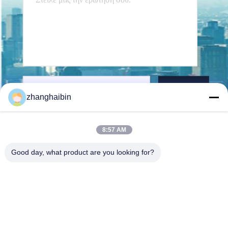
Στείλετε
zhanghaibin
8:57 AM
Good day, what product are you looking for?
Kasugai Shanghai Co., Ltd.
zhangying@kasugai-group.c
o.jp
86-21-6447-1967
Ρμ.8415, οδός A8, αριθ. 808