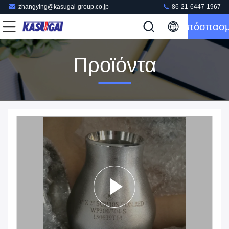
zhangying@kasugai-group.co.jp
86-21-6447-1967
Απόσπασ
Προϊόντα