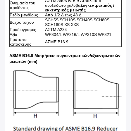
ΑΣTM A403 B16.9 Ατσάλι από
Ονομασία του
ανοξείδωτο χάλυβα
Συγκεντρωτικός /
προϊόντος
εκκεντρικός μειωτής
Πεδίο μεγέθους
Από 1/2 ∆ έως 48 ∆
SCH5S SCH10S SCH40S SCH80S
Δάχος τοίχου
SCH160S XS XXS
Προδιαγραφές
ΑΣTM A234
Αξία
WP304/L WP316/L WP310S WP321
Πρότυπα
ΑΣΜΕ Β16.9
κατασκευής
ASME B16.9 Μετρήσεις συγκεντρωτικών/εξκεντρωτικών
μειωτών (mm)