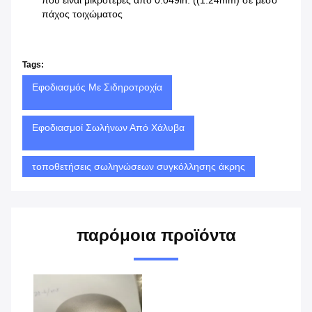
που είναι μικρότερες από 0.049in. ((1.24mm) σε μέσο
πάχος τοιχώματος
Tags:
Εφοδιασμός Με Σιδηροτροχία
Εφοδιασμοί Σωλήνων Από Χάλυβα
τοποθετήσεις σωληνώσεων συγκόλλησης άκρης
παρόμοια προϊόντα