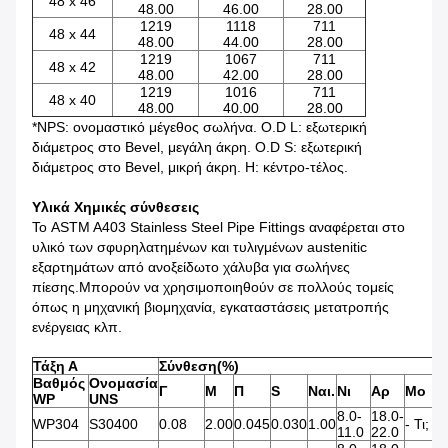
48 x 46
48.00
46.00
28.00
1219
1118
711
48 x 44
48.00
44.00
28.00
1219
1067
711
48 x 42
48.00
42.00
28.00
1219
1016
711
48 x 40
48.00
40.00
28.00
*NPS: ονομαστικό μέγεθος σωλήνα. O.D L: εξωτερική
διάμετρος στο Bevel, μεγάλη άκρη. O.D S: εξωτερική
διάμετρος στο Bevel, μικρή άκρη. H: κέντρο-τέλος.
Υλικά Χημικές σύνθεσεις
Το ASTM A403 Stainless Steel Pipe Fittings αναφέρεται στο
υλικό των σφυρηλατημένων και τυλιγμένων austenitic
εξαρτημάτων από ανοξείδωτο χάλυβα για σωλήνες
πίεσης.Μπορούν να χρησιμοποιηθούν σε πολλούς τομείς
όπως η μηχανική βιομηχανία, εγκαταστάσεις μετατροπής
ενέργειας κλπ.
Τάξη Α
Σύνθεση
(
%
)
Βαθμός
Ονομασία
Γ
Μ
Π
S
Ναι.
Νι
Αρ
Μo
Τ
WP
UNS
8.0-
18.0-
-
WP304
S30400
0.08
2.00
0.045
0.030
1.00
- Τι;
11.0
22.0
Τ