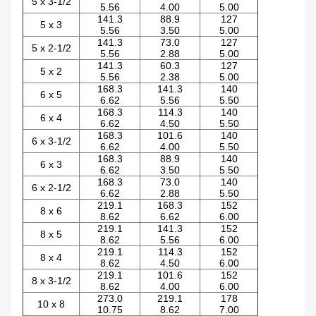
5 x 3-1/2
5.56
4.00
5.00
141.3
88.9
127
5 x 3
5.56
3.50
5.00
141.3
73.0
127
5 x 2-1/2
5.56
2.88
5.00
141.3
60.3
127
5 x 2
5.56
2.38
5.00
168.3
141.3
140
6 x 5
6.62
5.56
5.50
168.3
114.3
140
6 x 4
6.62
4.50
5.50
168.3
101.6
140
6 x 3-1/2
6.62
4.00
5.50
168.3
88.9
140
6 x 3
6.62
3.50
5.50
168.3
73.0
140
6 x 2-1/2
6.62
2.88
5.50
219.1
168.3
152
8 x 6
8.62
6.62
6.00
219.1
141.3
152
8 x 5
8.62
5.56
6.00
219.1
114.3
152
8 x 4
8.62
4.50
6.00
219.1
101.6
152
8 x 3-1/2
8.62
4.00
6.00
273.0
219.1
178
10 x 8
10.75
8.62
7.00