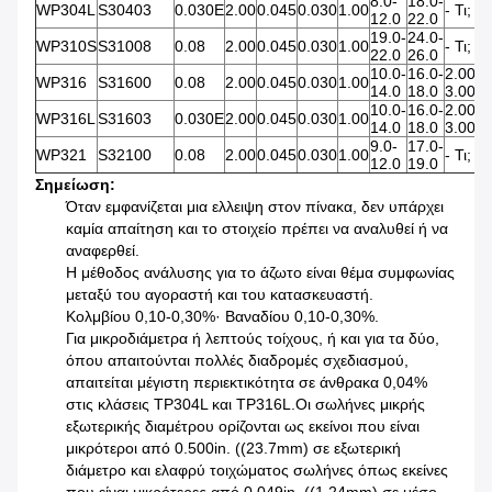
8.0-
18.0-
-
WP304L
S30403
0.030Ε
2.00
0.045
0.030
1.00
- Τι;
12.0
22.0
Τ
19.0-
24.0-
-
WP310S
S31008
0.08
2.00
0.045
0.030
1.00
- Τι;
22.0
26.0
Τ
10.0-
16.0-
2.00-
WP316
S31600
0.08
2.00
0.045
0.030
1.00
14.0
18.0
3.00
10.0-
16.0-
2.00-
-
WP316L
S31603
0.030Ε
2.00
0.045
0.030
1.00
14.0
18.0
3.00
Τ
9.0-
17.0-
WP321
S32100
0.08
2.00
0.045
0.030
1.00
- Τι;
12.0
19.0
Σημείωση
:
Όταν εμφανίζεται μια ελλειψη στον πίνακα, δεν υπάρχει
καμία απαίτηση και το στοιχείο πρέπει να αναλυθεί ή να
αναφερθεί.
Η μέθοδος ανάλυσης για το άζωτο είναι θέμα συμφωνίας
μεταξύ του αγοραστή και του κατασκευαστή.
Κολμβίου 0,10-0,30%· Βαναδίου 0,10-0,30%.
Για μικροδιάμετρα ή λεπτούς τοίχους, ή και για τα δύο,
όπου απαιτούνται πολλές διαδρομές σχεδιασμού,
απαιτείται μέγιστη περιεκτικότητα σε άνθρακα 0,04%
στις κλάσεις TP304L και TP316L.Οι σωλήνες μικρής
εξωτερικής διαμέτρου ορίζονται ως εκείνοι που είναι
μικρότεροι από 0.500in. ((23.7mm) σε εξωτερική
διάμετρο και ελαφρύ τοιχώματος σωλήνες όπως εκείνες