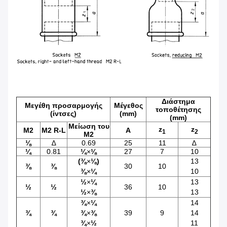
Διάστημα
Μεγέθη προσαρμογής
Μέγεθος
τοποθέτησης
(ίντσες)
(mm)
(mm)
Μείωση του
z
z
M2
M2 R-L
Α
1
2
M2
⅛
∆
0.69
25
11
∆
¼
0.81
¼
×
⅛
27
7
10
(
⅜
×
⅛
)
13
⅜
⅜
30
10
⅜
×
¼
10
½
×
¼
13
½
½
36
10
½
×
⅜
13
¾
×
¼
14
¾
¾
¾
×
⅜
39
9
14
¾
×
½
11