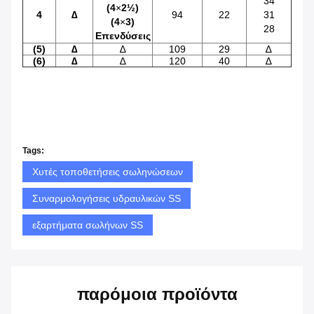
34
(
4
×
2
½
)
4
∆
94
22
31
(
4
×
3)
28
Επενδύσεις
(5)
∆
∆
109
29
∆
(6)
∆
∆
120
40
∆
Tags:
Χυτές τοποθετήσεις σωληνώσεων
Συναρμολογήσεις υδραυλικών SS
εξαρτήματα σωλήνων SS
παρόμοια προϊόντα