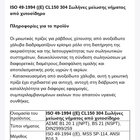
ISO 49-1994 ((E) CL150 304 Σωλήνες μείωσης νήματος
από χυτοσίδηρο
Πληροφορίες για το προϊόν
Οι μειωτικές πρίζες για ράβδους χύτευσης από ανοξείδωτο
χάλυβα διαδραματίζουν κρίσιμο ρόλο στη διατήρηση της
ακεραιότητας και της λειτουργικότητας των σωληνωτικών
συστημάτων, διευκολύνοντας τη σύνδεση σωληνώσεων με
διαφορετικές διαμέτρους,διασφάλιση ομαλής και
αποτελεσματικής ροής υγρών ή αερίων.
· Κατασκευασμένη από ανοξείδωτο χάλυβα, αυτή η μειωτική
πρίζα έχει σχεδιαστεί για αντοχή, αντοχή στη διάβρωση και
καταλληλότητα για διάφορες εφαρμογές,
συμπεριλαμβανομένων εκείνων που απαιτούν υγιεινές
συνθήκες.
Ονομασία του
ISO 49-1994 ((E) CL150 304 Σωλήνες
προϊόντος
μείωσης νήματος από χυτοσίδηρο
ΑΣΜΕ Β1.20.1 ((NPT), BS 21 (NSPT),
Τύποι νήματος
DIN2999/259
ISO 49-1994 ((E), MSS SP-114, ANSI
Μέγεθος
B16.3