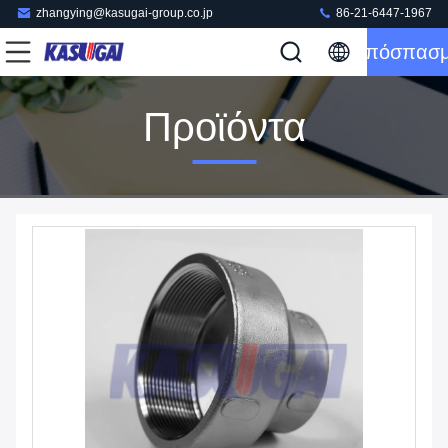
zhangying@kasugai-group.co.jp
86-21-6447-1967
Απόσπασ
Προϊόντα