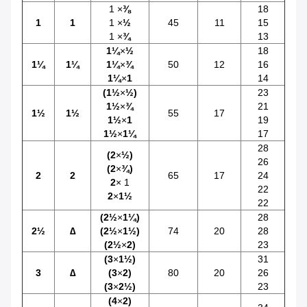
1 ×
⅜
18
1
1
1 ×
½
45
11
15
1 ×
¾
13
1
¼
×
½
18
1
¼
1
¼
1
¼
×
¾
50
12
16
1
¼
×
1
14
(1
½
×
½
)
23
1
½
×
¾
21
1
½
1
½
55
17
1
½
×
1
19
1
½
×
1
¼
17
28
(2
×
½
)
26
(2
×
¾
)
2
2
65
17
24
2
× 1
22
2
×
1
½
22
(2
½
×
1
¼
)
28
2
½
∆
(2
½
×
1
½
)
74
20
28
(2
½
×
2)
23
(3
×
1
½
)
31
3
∆
(3
×
2)
80
20
26
(3
×
2
½
)
23
(
4
×
2)