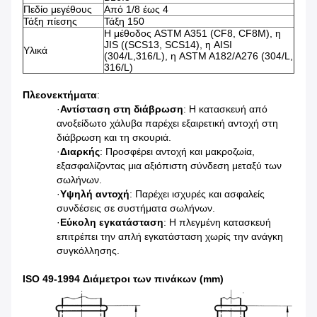
Πεδίο μεγέθους
Από 1/8 έως 4
Τάξη πίεσης
Τάξη 150
Η μέθοδος ASTM A351 (CF8, CF8M), η
JIS ((SCS13, SCS14), η AISI
Υλικά
(304/L,316/L), η ASTM A182/A276 (304/L,
316/L)
Πλεονεκτήματα
:
·
Αντίσταση στη διάβρωση
: Η κατασκευή από
ανοξείδωτο χάλυβα παρέχει εξαιρετική αντοχή στη
διάβρωση και τη σκουριά.
·
Διαρκής
: Προσφέρει αντοχή και μακροζωία,
εξασφαλίζοντας μια αξιόπιστη σύνδεση μεταξύ των
σωλήνων.
·
Υψηλή αντοχή
: Παρέχει ισχυρές και ασφαλείς
συνδέσεις σε συστήματα σωλήνων.
·
Εύκολη εγκατάσταση
: Η πλεγμένη κατασκευή
επιτρέπει την απλή εγκατάσταση χωρίς την ανάγκη
συγκόλλησης.
ISO 49-1994 Διάμετροι των πινάκων (mm)