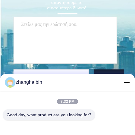
απαντήσουμε το 
συντομότερο δυνατό.
Στείλετε
zhanghaibin
7:32 PM
Good day, what product are you looking for?
Kasugai Shanghai Co., Ltd.