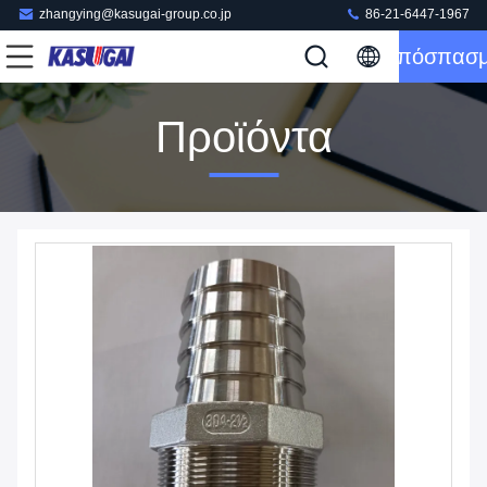
zhangying@kasugai-group.co.jp
86-21-6447-1967
Απόσπασ
Προϊόντα