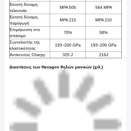
Εκτατή δύναμη,
MPA 505
564 MPA
τελευταία
Εκτατή δύναμη,
MPA 215
MPA 210
παραγωγή
Επιμήκυνση στο
70%
58%
σπάσιμο
Συντελεστής της
193~200 GPa
193~200 GPa
ελαστικότητας
Αντίκτυπος Charpy
325 J
216J
Διαστάσεις των Hexagon θηλών μανικών (χιλ.)