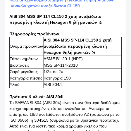
MSS SP-114 κοχλιοτομημένη Hexagon θηλή AISI 304
μανικών χυτών ανοξείδωτου CL150
AISI 304 MSS SP-114 CL150 2 χυτή ανοξείδωτο
περασμένη κλωστή Hexagon θηλή μανικών ½
Πληροφορίες προϊόντων
AISI 304 MSS SP-114 CL150 2 χυτή
Όνομα προϊόντων
ανοξείδωτο περασμένη κλωστή
Hexagon θηλή μανικών ½
Τύποι νημάτων
ASME B1.20.1 (NPT)
Διαστάσεις
MSS SP-114-2018
Σειρά μεγέθους
1/2» σε 2»
Κατηγορία πίεσης
Κατηγορία 150
Υλικά
AISI 304/L
Πρότυπα & υλικά: AISI 304L
Το SAE/ANSI 304 (AISI 304) είναι ο συνηθέστερα διαθέσιμος
και χρησιμοποιημένος τύπος ανοξείδωτου. Αναφέρεται
επίσης ως 18/8 ανοξείδωτο, ανοξείδωτο A2 (σύμφωνα με το
ISO 3506), ή 304S15 (σύμφωνα με τα βρετανικά πρότυπα).
Αυτό είναι ένα ωστενιτικό κράμα χρώμιο-νικελίου που