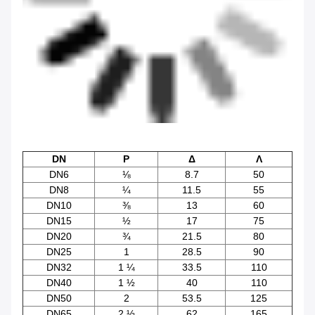
DN
Ρ
Δ
Λ
DN6
⅛
8.7
50
DN8
¼
11.5
55
DN10
⅜
13
60
DN15
½
17
75
DN20
¾
21.5
80
DN25
1
28.5
90
DN32
1 ¼
33.5
110
DN40
1 ½
40
110
DN50
2
53.5
125
DN65
2 ½
62
165