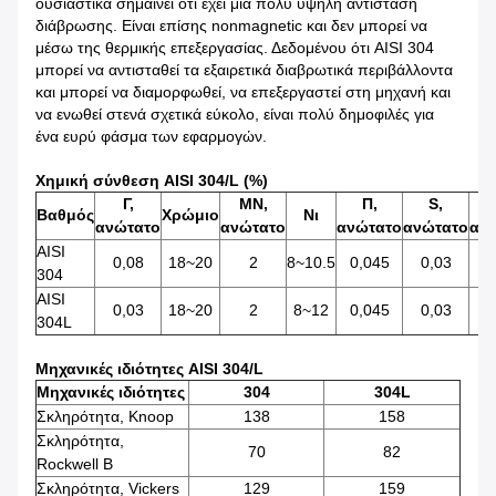
ουσιαστικά σημαίνει ότι έχει μια πολύ υψηλή αντίσταση
διάβρωσης. Είναι επίσης nonmagnetic και δεν μπορεί να
μέσω της θερμικής επεξεργασίας. Δεδομένου ότι AISI 304
μπορεί να αντισταθεί τα εξαιρετικά διαβρωτικά περιβάλλοντα
και μπορεί να διαμορφωθεί, να επεξεργαστεί στη μηχανή και
να ενωθεί στενά σχετικά εύκολο, είναι πολύ δημοφιλές για
ένα ευρύ φάσμα των εφαρμογών.
Χημική σύνθεση AISI 304/L (%)
Γ,
ΜΝ,
Π,
S,
Βαθμός
Χρώμιο
Νι
ανώτατο
ανώτατο
ανώτατο
ανώτατο
αν
AISI
0,08
18~20
2
8~10.5
0,045
0,03
304
AISI
0,03
18~20
2
8~12
0,045
0,03
304L
Μηχανικές ιδιότητες AISI 304/L
Μηχανικές ιδιότητες
304
304L
Σκληρότητα, Knoop
138
158
Σκληρότητα,
70
82
Rockwell Β
Σκληρότητα, Vickers
129
159