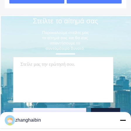
Στείλτε το αίτημά σας
Παρακαλούμε στείλτε μας 
το αίτημά σας και θα σας 
απαντήσουμε το 
συντομότερο δυνατό.
Στείλετε
zhanghaibin