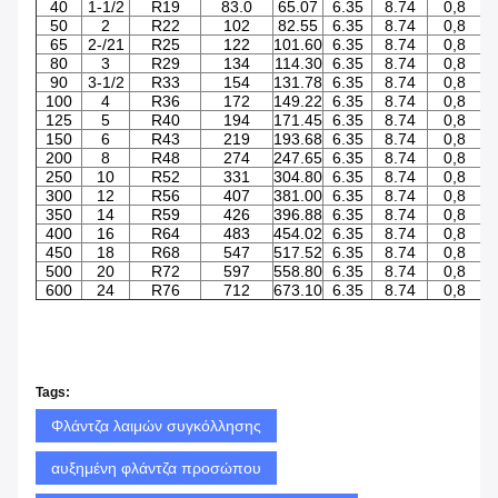
40
1-1/2
R19
83.0
65.07
6.35
8.74
0,8
1.
50
2
R22
102
82.55
6.35
8.74
0,8
2.
65
2-/21
R25
122
101.60
6.35
8.74
0,8
4.
80
3
R29
134
114.30
6.35
8.74
0,8
4.
90
3-1/2
R33
154
131.78
6.35
8.74
0,8
6.
100
4
R36
172
149.22
6.35
8.74
0,8
6.
125
5
R40
194
171.45
6.35
8.74
0,8
8.
150
6
R43
219
193.68
6.35
8.74
0,8
10
200
8
R48
274
247.65
6.35
8.74
0,8
17
250
10
R52
331
304.80
6.35
8.74
0,8
25
300
12
R56
407
381.00
6.35
8.74
0,8
38
350
14
R59
426
396.88
6.35
8.74
0,8
5
400
16
R64
483
454.02
6.35
8.74
0,8
6
450
18
R68
547
517.52
6.35
8.74
0,8
7
500
20
R72
597
558.80
6.35
8.74
0,8
9
600
24
R76
712
673.10
6.35
8.74
0,8
1
Tags:
Φλάντζα λαιμών συγκόλλησης
αυξημένη φλάντζα προσώπου