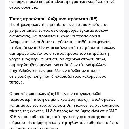
σφυρηλατημένο κομμάτι, είναι πραγματικά ενωμένες στενά
στους σωλήνες.
Τύπος προσώπου: Αυξημένο πρόσωπο (RF)
Η αυξημένη φλάντζα προσώπου είναι ο πιό κοινός που
χρησιμοποιείται τύπος στις εφαρμογές εγκαταστάσεων
διαδικασίας, και πρόκειται εύκολα να προσδιορίσει.
Αναφέρεται ως αυξημένο πρόσωπο επειδή οι επιφάνειες
στολισμάτων αυξάνονται επάνω από το πρόσωπο κύκλων
αμπαρώματος. Αυτός ο τύπος προσώπου επιτρέπει τη
χρήση ενός ευρύ συνδυασμού σχεδίων στολισμάτων,
συμπεριλαμβανομένων των επίπεδων τύπων φύλλων
δαχτυλιδιών και των μεταλλικών σύνθετων όπως η
σπειροειδής πληγή και διπλασιάζει τους καλυμμένους
τύπους.
Ο σκοπός μιας φλάντζας RF είναι να συγκεντρωθεί
περισσότερη πίεση σε μια μικρότερη περιοχή στολισμάτων
και με αυτόν τον τρόπο να αυξηθεί η ικανότητα συγκράτησης
πίεσης της ένωσης. Η διάμετρος και το ύψος είναι σε ASME
B16.5 που καθορίζεται, από την κατηγορία πίεσης και τη
διάμετρο. Η εκτίμηση πίεσης της φλάντζας καθορίζει το ύψος
του αυξημένου προσώπου.