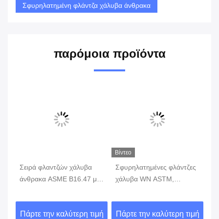
Σφυρηλατημένη φλάντζα χάλυβα άνθρακα
παρόμοια προϊόντα
Βίντεο
Σειρά φλαντζών χάλυβα
Σφυρηλατημένες φλάντζες
Ολ
άνθρακα ASME B16.47 μια
χάλυβα WN ASTM,
DI
τυφλή κατηγορία 150
σφυρηλατημένες φλάντζες
τυ
ων
λαιμών συγκόλλησης 26
κατηγορία 1500 χάλυβα
15
ιμή
Πάρτε την καλύτερη τιμή
Πάρτε την καλύτερη τιμή
Πά
ίντσας
άνθρακα 24 ίντσας
P