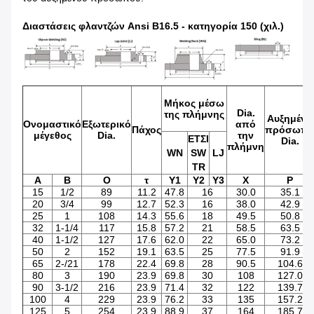
Διαστάσεις φλαντζών Ansi B16.5 - κατηγορία 150 (χιλ.)
Μήκος μέσω
Dia.
της πλήμνης
Αυξημένο
Ονομαστικό
Εξωτερικό
από
Πάχος
πρόσωπ
μέγεθος
Dia.
την
ΕΤΣΙ
Dia.
πλήμνη
WN
SW
LJ
TR
Α
Β
Ο
τ
Y1
Y2
Y3
Χ
Ρ
15
1/2
89
11.2
47.8
16
30.0
35.1
20
3/4
99
12.7
52.3
16
38.0
42.9
25
1
108
14.3
55.6
18
49.5
50.8
32
1-1/4
117
15.8
57.2
21
58.5
63.5
40
1-1/2
127
17.6
62.0
22
65.0
73.2
50
2
152
19.1
63.5
25
77.5
91.9
65
2-/21
178
22.4
69.8
28
90.5
104.6
80
3
190
23.9
69.8
30
108
127.0
90
3-1/2
216
23.9
71.4
32
122
139.7
100
4
229
23.9
76.2
33
135
157.2
125
5
254
23.9
88.9
37
164
185.7