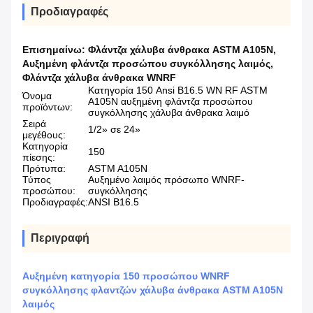
Προδιαγραφές
Επισημαίνω:
Φλάντζα χάλυβα άνθρακα ASTM A105N
,
Αυξημένη φλάντζα προσώπου συγκόλλησης λαιμός
,
Φλάντζα χάλυβα άνθρακα WNRF
Κατηγορία 150 Ansi B16.5 WN RF ASTM
Όνομα
A105N αυξημένη φλάντζα προσώπου
προϊόντων:
συγκόλλησης χάλυβα άνθρακα λαιμό
Σειρά
1/2» σε 24»
μεγέθους:
Κατηγορία
150
πίεσης:
Πρότυπα:
ASTM A105N
Τύπος
Αυξημένο λαιμός πρόσωπο WNRF-
προσώπου:
συγκόλλησης
Προδιαγραφές:
ANSI B16.5
Περιγραφή
Αυξημένη κατηγορία 150 προσώπου WNRF
συγκόλλησης φλαντζών χάλυβα άνθρακα ASTM A105N
λαιμός