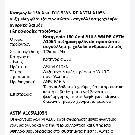
Κατηγορία 150 Ansi B16.5 WN RF ASTM A105N
αυξημένη φλάντζα προσώπου συγκόλλησης χάλυβα
άνθρακα λαιμός
Πληροφορίες προϊόντων
Κατηγορία 150 Ansi B16.5 WN RF ASTM
Όνομα
A105N αυξημένη φλάντζα προσώπου
προϊόντων
συγκόλλησης χάλυβα άνθρακα λαιμός
Σειρά μεγέθους
1/2» σε 24»
Κατηγορία
Κατηγορία 150
πίεσης
Πρότυπα
ASTM A105N
Τύπος
Αυξημένο λαιμός πρόσωπο WNRF-
προσώπου
συγκόλλησης
Προδιαγραφή
ANSI B16.5
Το αντιοξειδωτικό χρώμα, θα μπορούσε και
καυτή εμβύθιση που γαλβανίστηκε,
Επίστρωμα
ψευδάργυρος που καλύφθηκαν, κίτρινος
διαφανής, μαύρο χρώμα πετρελαίου
ASTM A105/A105N
Οι φλάντζες ASTM A105 είναι σφυρηλατημένες φλάντζες
χάλυβα άνθρακα για την περιβαλλοντική και υπηρεσία
υψηλός-θερμοκρασίας στα συστήματα πίεσης. Αυτές οι