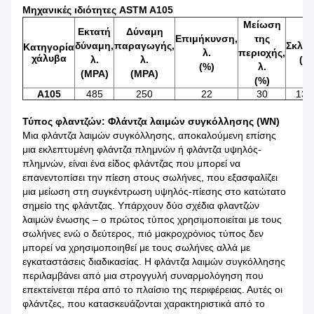
Μηχανικές ιδιότητες ASTM A105
Μείωση
Εκτατή
Δύναμη
Επιμήκυνση,
της
δύναμη,
παραγωγής,
Σκλη
Κατηγορία
λ.
περιοχής,
χάλυβα
λ.
λ.
(H
(%)
λ.
(MPA)
(MPA)
(%)
A105
485
250
22
30
137
Τύπος φλαντζών: Φλάντζα λαιμών συγκόλλησης (WN)
Μια φλάντζα λαιμών συγκόλλησης, αποκαλούμενη επίσης
μια εκλεπτυμένη φλάντζα πλημνών ή φλάντζα υψηλός-
πλημνών, είναι ένα είδος φλάντζας που μπορεί να
επανεντοπίσει την πίεση στους σωλήνες, που εξασφαλίζει
μια μείωση στη συγκέντρωση υψηλός-πίεσης στο κατώτατο
σημείο της φλάντζας. Υπάρχουν δύο σχέδια φλαντζών
λαιμών ένωσης – ο πρώτος τύπος χρησιμοποιείται με τους
σωλήνες ενώ ο δεύτερος, πιό μακροχρόνιος τύπος δεν
μπορεί να χρησιμοποιηθεί με τους σωλήνες αλλά με
εγκαταστάσεις διαδικασίας. Η φλάντζα λαιμών συγκόλλησης
περιλαμβάνει από μια στρογγυλή συναρμολόγηση που
επεκτείνεται πέρα από το πλαίσιο της περιφέρειας. Αυτές οι
φλάντζες, που κατασκευάζονται χαρακτηριστικά από το