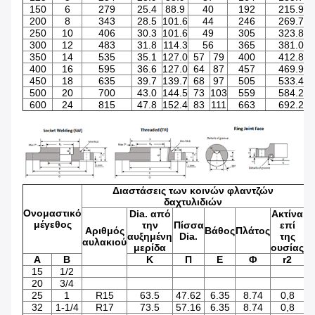
150
6
279
25.4
88.9
40
192
215.9
200
8
343
28.5
101.6
44
246
269.7
250
10
406
30.3
101.6
49
305
323.8
300
12
483
31.8
114.3
56
365
381.0
350
14
535
35.1
127.0
57
79
400
412.8
400
16
595
36.6
127.0
64
87
457
469.9
450
18
635
39.7
139.7
68
97
505
533.4
500
20
700
43.0
144.5
73
103
559
584.2
600
24
815
47.8
152.4
83
111
663
692.2
Διαστάσεις των κοινών φλαντζών
δαχτυλιδιών
Ονομαστικό
Dia. από
Ακτίνα
W
μέγεθος
την
Πίσσα
επί
Αριθμός
Βάθος
Πλάτος
αυξημένη
Dia.
της
S
αυλακιού
μερίδα
ουσίας
4
Α
Β
Κ
Π
Ε
Φ
r2
15
1/2
0,
20
3/4
0,
25
1
R15
63.5
47.62
6.35
8.74
0,8
1.
32
1-1/4
R17
73.5
57.16
6.35
8.74
0,8
1.