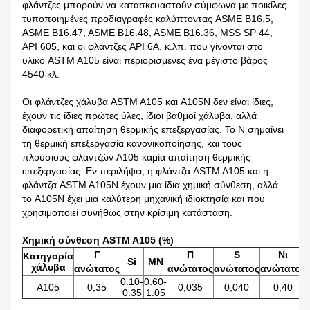
φλάντζες μπορούν να κατασκευαστούν σύμφωνα με ποικίλες
τυποποιημένες προδιαγραφές καλύπτοντας ASME B16.5,
ASME B16.47, ASME B16.48, ASME B16.36, MSS SP 44,
API 605, και οι φλάντζες API 6A, κ.λπ. που γίνονται στο
υλικό ASTM A105 είναι περιορισμένες ένα μέγιστο βάρος
4540 κλ.
Οι φλάντζες χάλυβα ASTM A105 και A105N δεν είναι ίδιες,
έχουν τις ίδιες πρώτες ύλες, ίδιοι βαθμοί χάλυβα, αλλά
διαφορετική απαίτηση θερμικής επεξεργασίας. Το Ν σημαίνει
τη θερμική επεξεργασία κανονικοποίησης, και τους
πλούσιους φλαντζών A105 καμία απαίτηση θερμικής
επεξεργασίας. Εν περιλήψει, η φλάντζα ASTM A105 και η
φλάντζα ASTM A105N έχουν μια ίδια χημική σύνθεση, αλλά
το A105N έχει μια καλύτερη μηχανική ιδιοκτησία και που
χρησιμοποιεί συνήθως στην κρίσιμη κατάσταση.
Χημική σύνθεση ASTM A105 (%)
Γ
Π
S
Νι
Κατηγορία
Si
ΜΝ
χάλυβα
ανώτατος
ανώτατος
ανώτατος
ανώτατος
0.10-
0.60-
A105
0,35
0,035
0,040
0,40
0.35
1.05