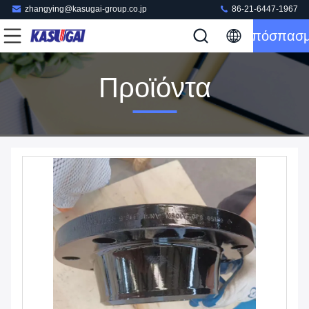
zhangying@kasugai-group.co.jp
86-21-6447-1967
Απόσπασ
Προϊόντα