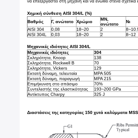
να επεξεργαστεί στη μηχανή και να ενωθεί στενά σχετικά
Χημική σύνθεση AISI 304/L (%)
ΜΝ,
Βαθμός
Γ, ανώτατο
Χρώμιο
Νι
ανώτατο
AISI 304
0,08
18~20
2
8~10.
AISI 304L
0,03
18~20
2
8~12
Μηχανικές ιδιότητες AISI 304/L
Μηχανικές ιδιότητες
304
Σκληρότητα, Knoop
138
Σκληρότητα, Rockwell Β
70
Σκληρότητα, Vickers
129
Εκτατή δύναμη, τελευταία
MPA 505
Εκτατή δύναμη, παραγωγή
MPA 215
Επιμήκυνση στο σπάσιμο
70%
Συντελεστής της ελαστικότητας
193~200 GPa
Αντίκτυπος Charpy
325 J
Διαστάσεις της κατηγορίας 150 χυτά καλύμματα MSS 