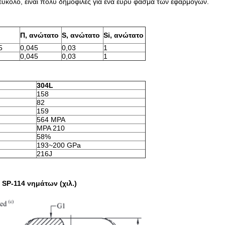
 εύκολο, είναι πολύ δημοφιλές για ένα ευρύ φάσμα των εφαρμογών.
Π, ανώτατο
S, ανώτατο
Si, ανώτατο
5
0,045
0,03
1
0,045
0,03
1
304L
158
82
159
564 MPA
MPA 210
58%
193~200 GPa
216J
SP-114 νημάτων (χιλ.)