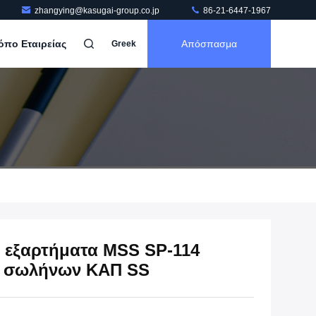
zhangying@kasugai-group.co.jp
86-21-6447-1967
όπο Εταιρείας
Απόσπασμα
Greek
α εξαρτήματα MSS SP-114
ν σωλήνων ΚΑΠ SS