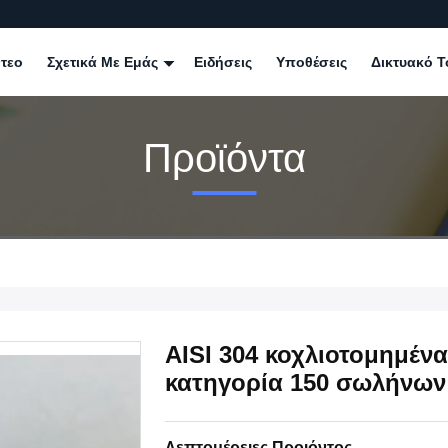
ντεο
Σχετικά Με Εμάς
Ειδήσεις
Υποθέσεις
Δικτυακό Τ
Προϊόντα
AISI 304 κοχλιοτομημέν
κατηγορία 150 σωλήνω
Λεπτομέρειες Προιόντος