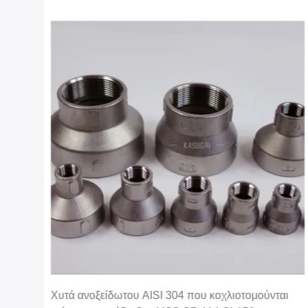
Χυτά ανοξείδωτου AISI 304 που κοχλιοτομούνται