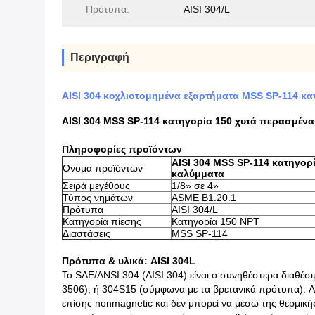
Πρότυπα:
AISI 304/L
Περιγραφή
AISI 304 κοχλιοτομημένα εξαρτήματα MSS SP-114 
AISI 304 MSS SP-114 κατηγορία 150 χυτά περασμέν
Πληροφορίες προϊόντων
AISI 304 MSS SP-114 κατηγο
Όνομα προϊόντων
καλύμματα
Σειρά μεγέθους
1/8» σε 4»
Τύπος νημάτων
ASME B1.20.1
Πρότυπα
AISI 304/L
Κατηγορία πίεσης
Κατηγορία 150 NPT
Διαστάσεις
MSS SP-114
Πρότυπα & υλικά: AISI 304L
Το SAE/ANSI 304 (AISI 304) είναι ο συνηθέστερα διαθέσ
3506), ή 304S15 (σύμφωνα με τα βρετανικά πρότυπα). Αυτ
επίσης nonmagnetic και δεν μπορεί να μέσω της θερμικής