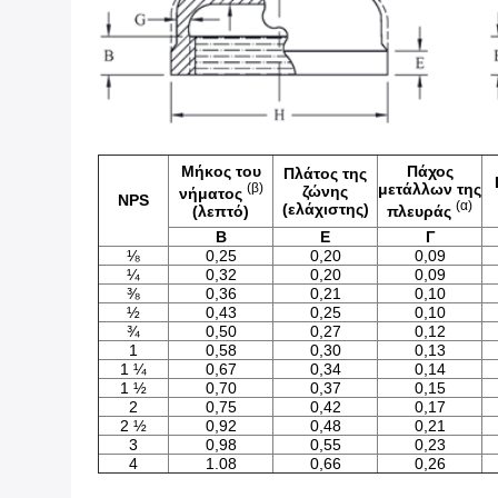
Μήκος του
Πάχος
Πλάτος της
(β)
μετάλλων της
ζώνης
νήματος
NPS
(α)
(ελάχιστης)
(λεπτό)
πλευράς
Β
Ε
Γ
⅛
0,25
0,20
0,09
¼
0,32
0,20
0,09
⅜
0,36
0,21
0,10
½
0,43
0,25
0,10
¾
0,50
0,27
0,12
1
0,58
0,30
0,13
1 ¼
0,67
0,34
0,14
1 ½
0,70
0,37
0,15
2
0,75
0,42
0,17
2 ½
0,92
0,48
0,21
3
0,98
0,55
0,23
4
1.08
0,66
0,26