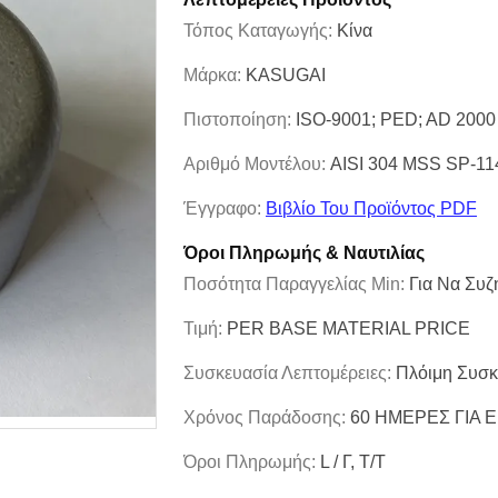
Τόπος Καταγωγής:
Κίνα
Μάρκα:
KASUGAI
Πιστοποίηση:
ISO-9001; PED; AD 2000
Αριθμό Μοντέλου:
AISI 304 MSS SP-11
Έγγραφο:
Βιβλίο Του Προϊόντος PDF
Όροι Πληρωμής & Ναυτιλίας
Ποσότητα Παραγγελίας Min:
Για Να Συζ
Τιμή:
PER BASE MATERIAL PRICE
Συσκευασία Λεπτομέρειες:
Πλόιμη Συσκ
Χρόνος Παράδοσης:
60 ΗΜΕΡΕΣ ΓΙΑ
Όροι Πληρωμής:
L / Γ, Τ/Τ