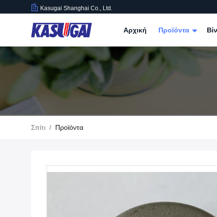
Kasugai Shanghai Co., Ltd.
Αρχική
Προϊόντα
Βί
Σπίτι
/
Προϊόντα