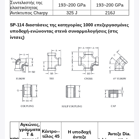
Συντελεστής της
193~200 GPa
193~200 GPa
ελαστικότητας
Αντίκτυπος Charpy
325 J
216J
SP-114 διαστάσεις της κατηγορίας 1000 επεξεργασμένες
υποδοχή-ενώνοντας στενά συναρμολογήσεις (στις
ίντσες)
Αγκώνες,
γράμματα
Κέντρο--
Η υποδοχή
Άντεξε Dia.
Τ &
τέλος 45
άντεξε