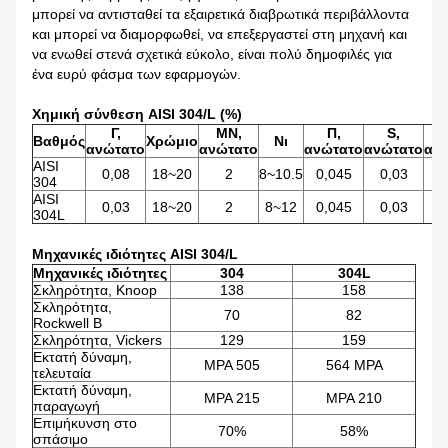
μπορεί να αντισταθεί τα εξαιρετικά διαβρωτικά περιβάλλοντα
και μπορεί να διαμορφωθεί, να επεξεργαστεί στη μηχανή και
να ενωθεί στενά σχετικά εύκολο, είναι πολύ δημοφιλές για
ένα ευρύ φάσμα των εφαρμογών.
Χημική σύνθεση AISI 304/L (%)
Γ,
ΜΝ,
Π,
S,
Βαθμός
Χρώμιο
Νι
ανώτατο
ανώτατο
ανώτατο
ανώτατο
αν
AISI
0,08
18~20
2
8~10.5
0,045
0,03
304
AISI
0,03
18~20
2
8~12
0,045
0,03
304L
Μηχανικές ιδιότητες AISI 304/L
Μηχανικές ιδιότητες
304
304L
Σκληρότητα, Knoop
138
158
Σκληρότητα,
70
82
Rockwell Β
Σκληρότητα, Vickers
129
159
Εκτατή δύναμη,
MPA 505
564 MPA
τελευταία
Εκτατή δύναμη,
MPA 215
MPA 210
παραγωγή
Επιμήκυνση στο
70%
58%
σπάσιμο