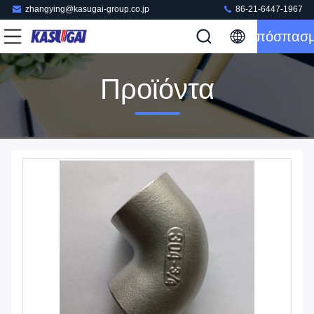
zhangying@kasugai-group.co.jp
86-21-6447-1967
Απόσπασ
Προϊόντα