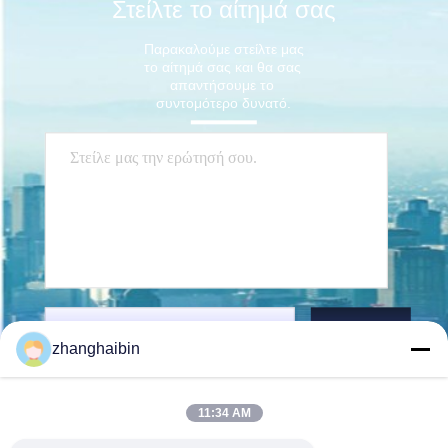
Στείλτε το αίτημά σας
Παρακαλούμε στείλτε μας 
το αίτημά σας και θα σας 
απαντήσουμε το 
συντομότερο δυνατό.
Στείλετε
zhanghaibin
11:34 AM