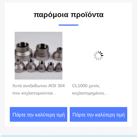
παρόμοια προϊόντα
Χυτά ανοξείδωτου AISI 304
CL1000 χυτός
Χυ
που κοχλιοτομούνται
κοχλιοτομημένος
49
μείωση της σύζευξης MSS
επικεφαλής δακτύλιος
κο
SP-114 CL150
δεκαεξαδικού, ανοξείδωτα
τη
ιμή
Πάρτε την καλύτερη τιμή
Πάρτε την καλύτερη τιμή
Πά
εξαρτήματα σωλήνων
κα
ASTM A351