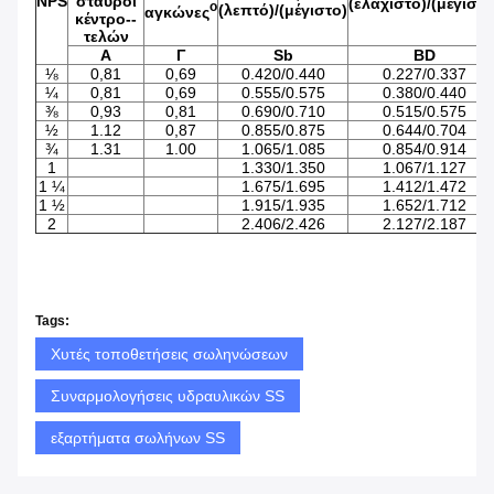
NPS
σταυροί
(ελάχιστο)/(μέγιστο
ο
(λεπτό)/(μέγιστο)
αγκώνες
κέντρο--
τελών
Α
Γ
Sb
BD
⅛
0,81
0,69
0.420/0.440
0.227/0.337
¼
0,81
0,69
0.555/0.575
0.380/0.440
⅜
0,93
0,81
0.690/0.710
0.515/0.575
½
1.12
0,87
0.855/0.875
0.644/0.704
¾
1.31
1.00
1.065/1.085
0.854/0.914
1
1.330/1.350
1.067/1.127
1 ¼
1.675/1.695
1.412/1.472
1 ½
1.915/1.935
1.652/1.712
2
2.406/2.426
2.127/2.187
Tags:
Χυτές τοποθετήσεις σωληνώσεων
Συναρμολογήσεις υδραυλικών SS
εξαρτήματα σωλήνων SS