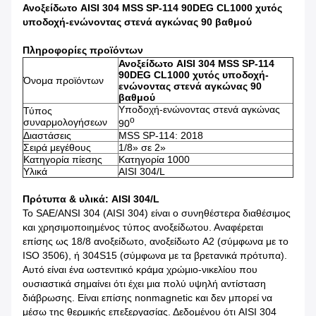
Ανοξείδωτο AISI 304 MSS SP-114 90DEG CL1000 χυτός
υποδοχή-ενώνοντας στενά αγκώνας 90 βαθμού
Πληροφορίες προϊόντων
Ανοξείδωτο AISI 304 MSS SP-114
90DEG CL1000 χυτός υποδοχή-
Όνομα προϊόντων
ενώνοντας στενά αγκώνας 90
βαθμού
Υποδοχή-ενώνοντας στενά αγκώνας
Τύπος
ο
συναρμολογήσεων
90
Διαστάσεις
MSS SP-114: 2018
Σειρά μεγέθους
1/8» σε 2»
Κατηγορία πίεσης
Κατηγορία 1000
Υλικά
AISI 304/L
Πρότυπα & υλικά: AISI 304/L
Το SAE/ANSI 304 (AISI 304) είναι ο συνηθέστερα διαθέσιμος
και χρησιμοποιημένος τύπος ανοξείδωτου. Αναφέρεται
επίσης ως 18/8 ανοξείδωτο, ανοξείδωτο A2 (σύμφωνα με το
ISO 3506), ή 304S15 (σύμφωνα με τα βρετανικά πρότυπα).
Αυτό είναι ένα ωστενιτικό κράμα χρώμιο-νικελίου που
ουσιαστικά σημαίνει ότι έχει μια πολύ υψηλή αντίσταση
διάβρωσης. Είναι επίσης nonmagnetic και δεν μπορεί να
μέσω της θερμικής επεξεργασίας. Δεδομένου ότι AISI 304