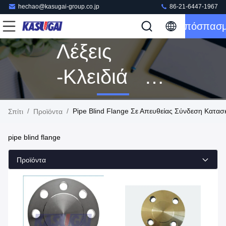
hechao@kasugai-group.co.jp
86-21-6447-1967
Απόσπασ
Λέξεις
-κλειδιά [
Pipe Blind
/
/
Pipe Blind Flange Σε Απευθείας Σύνδεση Κατα
Σπίτι
Προϊόντα
Flange ]
pipe blind flange
Αντιστοιχία
Προϊόντα
32 Προϊόντα