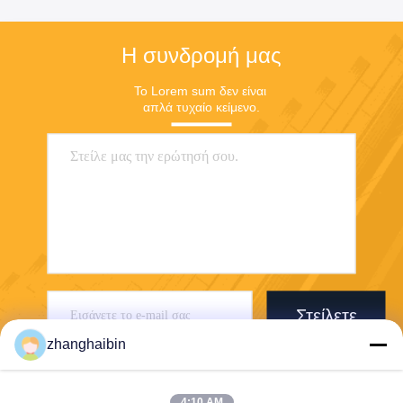
Η συνδρομή μας
Το Lorem sum δεν είναι 
απλά τυχαίο κείμενο.
Στείλετε
zhanghaibin
4:10 AM