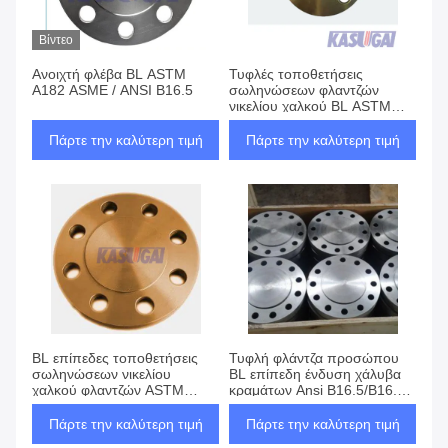
Βίντεο
Ανοιχτή φλέβα BL ASTM
Τυφλές τοποθετήσεις
A182 ASME / ANSI B16.5
σωληνώσεων φλαντζών
νικελίου χαλκού BL ASTM
B151 C70600 ελατές
Πάρτε την καλύτερη τιμή
Πάρτε την καλύτερη τιμή
BL επίπεδες τοποθετήσεις
Τυφλή φλάντζα προσώπου
σωληνώσεων νικελίου
BL επίπεδη ένδυση χάλυβα
χαλκού φλαντζών ASTM
κραμάτων Ansi B16.5/B16.47
B151 C71500 προσώπου
24 ίντσας - ανθεκτική
τυφλές
Πάρτε την καλύτερη τιμή
Πάρτε την καλύτερη τιμή