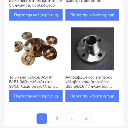
ανθεκτικές στη θερμότητα JIS
φλάντζα προσώπου
5K φλάντζες ανοξείδωτου
Πάρτε την καλύτερη τιμή
Πάρτε την καλύτερη τιμή
Το νικέλιο χαλκού ASTM
Αντιδιαβρωτικός επίπεδος
B151 βάζει φλάντζα στο
χάλυβας κραμάτων Ansi
90/10 λαιμό συγκόλλησης
B16.5/B16.47 φλαντζών
Ansi B16.5 C70600
λαιμών συγκόλλησης
προσώπου
Πάρτε την καλύτερη τιμή
Πάρτε την καλύτερη τιμή
1
2