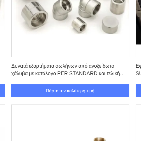
Πάρτε την καλύτερη τιμή
Δυνατά εξαρτήματα σωλήνων από ανοξείδωτο
Ε
χάλυβα με κατάλογο PER STANDARD και τελική
S
σύνδεση BSP στο CIF
Πάρτε την καλύτερη τιμή