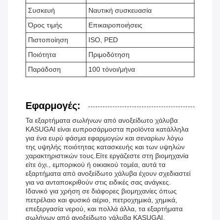
Συσκευή
Ναυτική συσκευασία
Όρος τιμής
Επικαιροποιήσεις
Πιστοποίηση
ISO, PED
Ποιότητα
Πριμοδότηση
Παράδοση
100 τόνοι/μήνα
Εφαρμογές:
Τα εξαρτήματα σωλήνων από ανοξείδωτο χάλυβα
KASUGAI είναι ευπροσάρμοστα προϊόντα κατάλληλα
για ένα ευρύ φάσμα εφαρμογών και σεναρίων λόγω
της υψηλής ποιότητας κατασκευής και των υψηλών
χαρακτηριστικών τους.Είτε εργάζεστε στη βιομηχανία
είτε όχι., εμπορικού ή οικιακού τομέα, αυτά τα
εξαρτήματα από ανοξείδωτο χάλυβα έχουν σχεδιαστεί
για να ανταποκριθούν στις ειδικές σας ανάγκες.
Ιδανικό για χρήση σε διάφορες βιομηχανίες όπως
πετρέλαιο και φυσικό αέριο, πετροχημικά, χημικά,
επεξεργασία νερού, και πολλά άλλα, τα εξαρτήματα
σωλήνων από ανοξείδωτο χάλυβα KASUGAI,