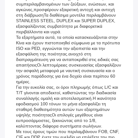
συμπεριλαμβανομένων των ζεύξεων, ενώσεων, και
αγκώνες,προσφέρουν εξαιρετική αντοχή και αντοχή
στη διάβρωσηΤα διαθέσιμα μοντέλα περιλαμβάνουν
STAINLESS STEEL, DUPLEX και SUPER DUPLEX,
εξασφαλίζοντας συμβατότητα με διαφορετικά
περιβάλλοντα και υγρά.
Τα εξαρτήματα αυτά, τα οποία κατασκευάζονται στην
Κίνα και έχουν πιστοποιηθεί σύμφωνα με τα πρότυπα
ISO και PED, εγγυώνται την αξιοπιστία και την
εξασφάλιση της ποιότητας.ανοιχτό στη
διαπραγμάτευση για να ανταποκριθεί στις ειδικές σας
απαιτήσειςΟι λεπτομέρειες συσκευασίας εξασφαλίζουν
την ασφαλή μεταφορά με ναυτική συσκευασία και ο
χρόνος παράδοσης για ένα δοχείο είναι περίπου 60
ημέρες.
Για την ευκολία σας, οι όροι πληρωμής όπως L/C και
T/T γίνονται αποδεκτοί, καθιστώντας την διαδικασία
συναλλαγής ομαλή και αποτελεσματική.Η ικανότητα
εφοδιασμού 100 τόνων το μήνα εξασφαλίζει τη
σταθερή διαθεσιμότητα αυτών των εξαρτημάτων
υψηλής ποιότηταςΟι επιλογές μεγέθους είναι
ευπροσάρμοστες, ξεκινώντας από το 1/8,
καλύπτοντας διάφορα συστήματα σωλήνων.
Με τους όρους τιμών που περιλαμβάνουν FOB, CNF,
CIF και DDP, έχετε την ευελιξία να επιλέξετε την πιο