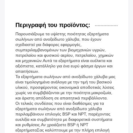
Περιγραφή του προϊόντος:
Παρουσιάζουμε τα υψίστης ποιότητας εξαρτήματα
σωλήνων από ανοξείδωτο χάλυβα, που έχουν
σχεδιαστεί για διάφορες εφαρμογές,
συμπεριλαμβανομένων των βιομηχανιών υγρών,
πετρελαίου και φυσικού αερίου, πετρελαίου, χημικών
και μηχανικών.Αυτά τα εξαρτήματα είναι ευέλικτα και
αξιόπιστα, κατάλληλο για ένα ευρύ φάσμα έργων και
απαιτήσεων.
Τα εξαρτήματα σωλήνων από ανοξείδωτο χάλυβα μας
είναι τιμολογημένα ανάλογα με την τιμή του βασικού
υλικού, προσφέροντας οικονομικά αποδοτικές λύσεις
χωρίς να συμβιβάζονται με την ποιότητα.μακροζωία,
και άριστη απόδοση σε απαιτητικά περιβάλλοντα.
Οι τελικές συνδέσεις που είναι διαθέσιμες για τα
εξαρτήματα σωλήνων από ανοξείδωτο χάλυβα
περιλαμβάνουν επιλογές BSP και NPT, παρέχοντας
ευελιξία και συμβατότητα με διαφορετικά συστήματα
και ρυθμίσεις.Αν χρειάζεστε BSP ή NPT
εξαρτήματαΣας καλύπτουμε με την πλήρη επιλογή