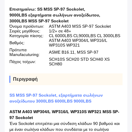
Επισημαίνω:
SS MSS SP-97 Sockolet
,
9000LBS εξαρτήματα σωλήνων ανοξείδωτου
,
3000LBS MSS SP-97 Sockolet
Όνομα προϊόντων:
ASTM A403 MSS SP-97 Sockolet
Σειρές μεγέθους:
1/2» σε 48»
Κατηγορία πίεσης:
CL 6000LBS CL9000LBS CL 3000LBS
ASTM A403 WP304/L WP316/L
Βαθμός:
WP310S WP321
Πρότυπα
ASME B16.11, MSS SP-97
Manufacuturing:
SCH10S SCH20 STD SCH40 XS
Πάχος τοίχων:
SCH80
Περιγραφή
SS MSS SP-97 Sockolet, εξαρτήματα σωλήνων
ανοξείδωτου 3000LBS 6000LBS 9000LBS
ASTM A403 WP304/L WP316/L WP310S WP321 MSS SP-
97 Sockolet
Ένα Sockolet επιτρέπει μια σύνδεση κλάδων 90 βαθμού και
με έναν σωλήνα κλάδων που συνδέεται με το σωλήνα