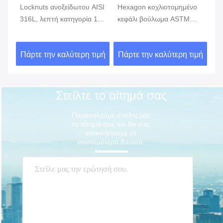
Locknuts ανοξείδωτου AISI
Hexagon κοχλιοτομημένο
Αν
316L, λεπτή κατηγορία 150
κεφάλι βούλωμα ASTM
επ
ου
καρυδιών δεκαεξαδικού
A351 τοποθετήσεων
κο
SS
του ISO 228-1 300 1000
σωληνώσεων ανοξείδωτου
σ
ιμή
Πάρτε την καλύτερη τιμή
Πάρτε την καλύτερη τιμή
Πά
ASME B1.20.1
Στείλτε το αίτημά σας
Παρακαλούμε στείλτε μας 
το αίτημά σας και θα σας 
απαντήσουμε το 
συντομότερο δυνατό.