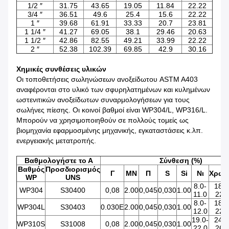
1/2 ″
31.75
43.65
19.05
11.84
22.22
3/4 ″
36.51
49.6
25.4
15.6
22.22
1 ″
39.68
61.91
33.33
20.7
23.81
1 1/4 ″
41.27
69.05
38.1
29.46
20.63
1 1/2 ″
42.86
82.55
49.21
33.99
22.22
2 ″
52.38
102.39
69.85
42.9
30.16
Χημικές συνθέσεις υλικών
Οι τοποθετήσεις σωληνώσεων ανοξείδωτου ASTM A403
αναφέρονται στο υλικό των σφυρηλατημένων και κυλημένων
ωστενιτικών ανοξείδωτων συναρμολογήσεων για τους
σωλήνες πίεσης. Οι κοινοί βαθμοί είναι WP304/L, WP316/L.
Μπορούν να χρησιμοποιηθούν σε πολλούς τομείς ως
βιομηχανία εφαρμοσμένης μηχανικής, εγκαταστάσεις κ.λπ.
ενεργειακής μετατροπής.
Βαθμολογήστε το Α
Σύνθεση (%)
Βαθμός
Προσδιορισμός
Γ
ΜΝ
Π
S
Si
Νι
Χρώμ
WP
UNS
8.0-
18.0
WP304
S30400
0,08
2.00
0,045
0,030
1.00
11.0
22.
8.0-
18.0
WP304L
S30403
0.030E
2.00
0,045
0,030
1.00
12.0
22.
19.0-
24.0
WP310S
S31008
0,08
2.00
0,045
0,030
1.00
22.0
26.