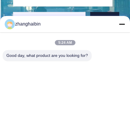
Στείλετε
zhanghaibin
5:24 AM
Good day, what product are you looking for?
Kasugai Shanghai Co., Ltd.
zhangying@kasugai-group.c
o.jp
86-21-6447-1967
Ρμ.8415, οδός A8, αριθ. 808
Hongqiao Road, περιοχή Xu
hui, Σαγκάη 200030, Chia