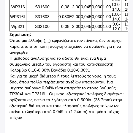
10.0-
16.0
WP316
S31600
0,08
2.00
0,045
0,030
1.00
14.0
18.
10.0-
16.0
WP316L
S31603
0.030E
2.00
0,045
0,030
1.00
14.0
18.
9.0-
17.0
Wp321
S32100
0,08
2.00
0,045
0,030
1.00
12.0
19.
Σημείωση:
Όπου μια έλλειψη (﹍) εμφανίζεται στον πίνακα, δεν υπάρχει
καμία απαίτηση και η ανάγκη στοιχείων να αναλυθεί για ή να
αναφερθεί
Η μέθοδος ανάλυσης για το άζωτο θα είναι ένα θέμα
συμφωνίας μεταξύ του αγοραστή και του κατασκευαστή
Κολόμβιο 0.10-0.30% Βανάδιο 0.10-0.30%.
Και για τη μικρή διάμετρο ή τους λεπτούς τοίχους, ή τους
δύο, όπου πολλά περάσματα σχεδίων απαιτούνται, ένα
μέγιστο άνθρακα 0,04% είναι απαραίτητο στους βαθμούς
TP304L και TP316L. Οι μικροί εξωτερικοί σωλήνες διαμέτρων
ορίζονται ως εκείνα τα λιγότερο από 0.500in. (23.7mm) στην
εξωτερική διάμετρο και τους ελαφριούς σωλήνες τοίχων ως
εκείνα τα λιγότερο από 0.049in. (1.24mm) στο μέσο πάχος
τοίχων