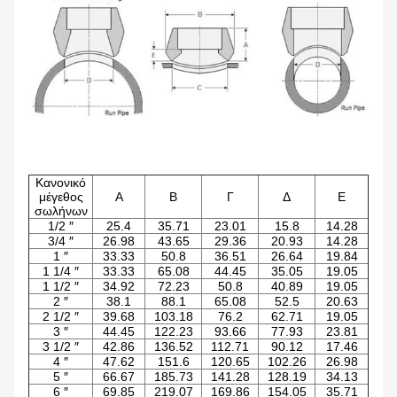
Κανονικό
μέγεθος
Α
Β
Γ
Δ
Ε
σωλήνων
1/2 ″
25.4
35.71
23.01
15.8
14.28
3/4 ″
26.98
43.65
29.36
20.93
14.28
1 ″
33.33
50.8
36.51
26.64
19.84
1 1/4 ″
33.33
65.08
44.45
35.05
19.05
1 1/2 ″
34.92
72.23
50.8
40.89
19.05
2 ″
38.1
88.1
65.08
52.5
20.63
2 1/2 ″
39.68
103.18
76.2
62.71
19.05
3 ″
44.45
122.23
93.66
77.93
23.81
3 1/2 ″
42.86
136.52
112.71
90.12
17.46
4 ″
47.62
151.6
120.65
102.26
26.98
5 ″
66.67
185.73
141.28
128.19
34.13
6 ″
69.85
219.07
169.86
154.05
35.71