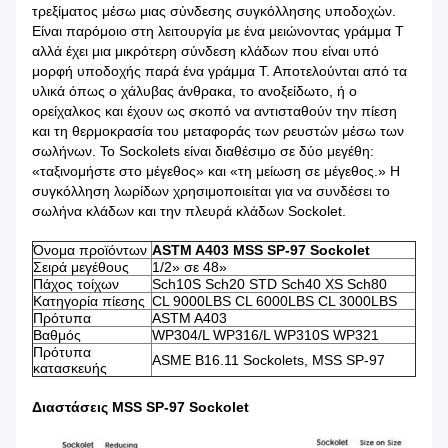
τρεξίματος μέσω μιας σύνδεσης συγκόλλησης υποδοχών.
Είναι παρόμοιο στη λειτουργία με ένα μειώνοντας γράμμα Τ
αλλά έχει μια μικρότερη σύνδεση κλάδων που είναι υπό
μορφή υποδοχής παρά ένα γράμμα Τ. Αποτελούνται από τα
υλικά όπως ο χάλυβας άνθρακα, το ανοξείδωτο, ή ο
ορείχαλκος και έχουν ως σκοπό να αντισταθούν την πίεση
και τη θερμοκρασία του μεταφοράς των ρευστών μέσω των
σωλήνων. Το Sockolets είναι διαθέσιμο σε δύο μεγέθη:
«ταξινομήστε στο μέγεθος» και «τη μείωση σε μέγεθος.» Η
συγκόλληση λωρίδων χρησιμοποιείται για να συνδέσει το
σωλήνα κλάδων και την πλευρά κλάδων Sockolet.
Όνομα προϊόντων
ASTM A403 MSS SP-97 Sockolet
Σειρά μεγέθους
1/2» σε 48»
Πάχος τοίχων
Sch10S Sch20 STD Sch40 XS Sch80
Κατηγορία πίεσης
CL 9000LBS CL 6000LBS CL 3000LBS
Πρότυπα
ASTM A403
Βαθμός
WP304/L WP316/L WP310S WP321
Πρότυπα
ASME B16.11 Sockolets, MSS SP-97
κατασκευής
Διαστάσεις MSS SP-97 Sockolet