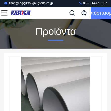
zhangying@kasugai-group.co.jp
86-21-6447-1967
Απόσπασ
Προϊόντα