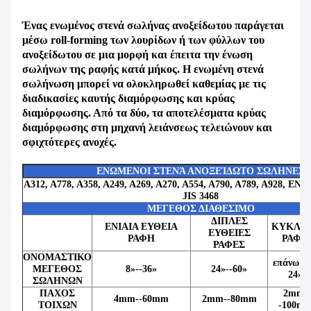
Ένας ενωμένος στενά σωλήνας ανοξείδωτου παράγεται
μέσω roll-forming των λουρίδων ή των φύλλων του
ανοξείδωτου σε μια μορφή και έπειτα την ένωση
σωλήνων της ραφής κατά μήκος. Η ενωμένη στενά
σωλήνωση μπορεί να ολοκληρωθεί καθεμίας με τις
διαδικασίες καυτής διαμόρφωσης και κρύας
διαμόρφωσης. Από τα δύο, τα αποτελέσματα κρύας
διαμόρφωσης στη μηχανή λειάνσεως τελειώνουν και
σφιχτότερες ανοχές.
ΕΝΩΜΕΝΟΙ ΣΤΕΝΆ ΑΝΟΞΕΊΔΩΤΟ ΣΩΛΗΝΕΣ
A312, A778, A358, A249, A269, A270, A554, A790, A789, A928, EN10
JIS 3468
ΜΕΓΕΘΟΣ ΔΙΑΘΕΣΙΜΟ
ΔΙΠΛΕΣ
ΕΝΙΑΙΑ ΕΥΘΕΙΑ
ΚΥΚΛΙ
ΕΥΘΕΙΕΣ
ΡΑΦΗ
ΡΑΦΗ
ΡΑΦΕΣ
ΟΝΟΜΑΣΤΙΚΟ
επάνω α
ΜΕΓΕΘΟΣ
8»--36»
24»--60»
24»
ΣΩΛΗΝΩΝ
ΠΑΧΟΣ
2mm-
4mm--60mm
2mm--80mm
ΤΟΙΧΩΝ
-100m