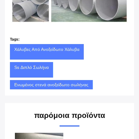
Tags:
Χάλυβες Από Ανοξείδωτο Χάλυβα
Ss Διπλό Σωλήνα
Ενωμένος στενά ανοξείδωτο σωλήνας
παρόμοια προϊόντα