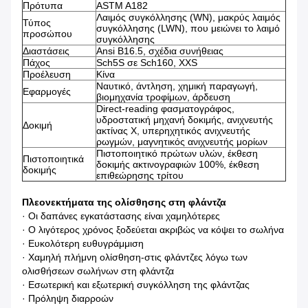
Πρότυπα
ASTM A182
Λαιμός συγκόλλησης (WN), μακρύς λαιμός
Τύπος
συγκόλλησης (LWN), που μειώνει το λαιμό
προσώπου
συγκόλλησης
Διαστάσεις
Ansi B16.5, σχέδια συνήθειας
Πάχος
Sch5S σε Sch160, XXS
Προέλευση
Κίνα
Ναυτικό, άντληση, χημική παραγωγή,
Εφαρμογές
βιομηχανία τροφίμων, άρδευση
Direct-reading φασματογράφος,
υδροστατική μηχανή δοκιμής, ανιχνευτής
Δοκιμή
ακτίνας X, υπερηχητικός ανιχνευτής
ρωγμών, μαγνητικός ανιχνευτής μορίων
Πιστοποιητικό πρώτων υλών, έκθεση
Πιστοποιητικά
δοκιμής ακτινογραφιών 100%, έκθεση
δοκιμής
επιθεώρησης τρίτου
Πλεονεκτήματα της ολίσθησης στη φλάντζα
· Οι δαπάνες εγκατάστασης είναι χαμηλότερες
· Ο λιγότερος χρόνος ξοδεύεται ακριβώς να κόψει το σωλήνα
· Ευκολότερη ευθυγράμμιση
· Χαμηλή πλήμνη ολίσθηση-στις φλάντζες λόγω των
ολισθήσεων σωλήνων στη φλάντζα
· Εσωτερική και εξωτερική συγκόλληση της φλάντζας
· Πρόληψη διαρροών