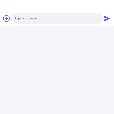
Kasugai Shanghai Co., Ltd.
zhangying@kasugai-group.c
o.jp
Photo
86-21-6447-1967
Video Call
Ρμ.8415, οδός A8, αριθ. 808
Hongqiao Road, περιοχή Xu
Audio Call
hui, Σαγκάη 200030, Chia
Καλή ποιότητα της Κίνας Φλάντζες σωλήνων ανοξείδωτου Προμηθευτής.
Πνευματικά δικαιώματα © 2026 Kasugai Shanghai Co., Ltd. . Διατηρούνται
όλα τα πνευματικά δικαιώματα.