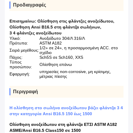
Προδιαγραφές
Επισημαίνω:
Ολίσθηση στις φλάντζες ανοξείδωτου
,
Ολίσθηση Ansi B16.5 στη φλάντζα σωλήνων
,
3 4 φλάντζες ανοξείδωτου
Υλικό:
Ανοξείδωτο 304/Λ 316/Λ
Πρότυπα:
ASTM A182
1/2» σε 24», η προσαρμοσμένη ACC. στο
Σειρά μεγέθους:
σχέδιο
Πάχος:
Sch5S σε Sch160, XXS
Τύπος
Ολίσθηση επάνω
προσώπου:
υπηρεσίες non-corrosive, μη κρίσιμης,
Εφαρμογή:
μέτριας πίεσης
Περιγραφή
Η ολίσθηση στο σωλήνα ανοξείδωτου βάζει φλάντζα 3 4
στην κατηγορία Ansi B16.5 150 έως 1500
Ολίσθηση ανοξείδωτου στη φλάντζα ΕΤΣΙ ASTM A182
ASME/Ansi B16.5 Class150 σε 1500