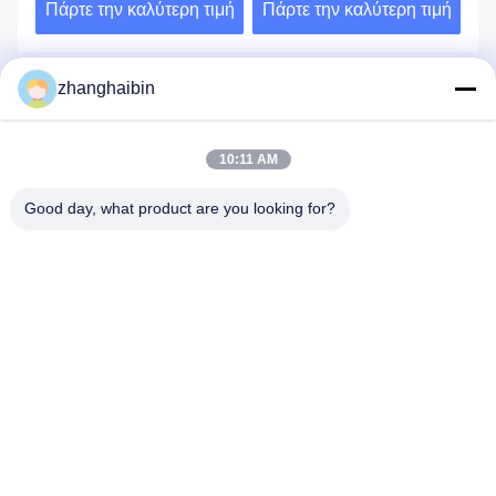
ιμή
Πάρτε την καλύτερη τιμή
Πάρτε την καλύτερη τιμή
Πά
zhanghaibin
Στείλτε το αίτημά σας
Παρακαλούμε στείλτε μας 
10:11 AM
το αίτημά σας και θα σας 
απαντήσουμε το 
συντομότερο δυνατό.
Good day, what product are you looking for?
Στείλετε