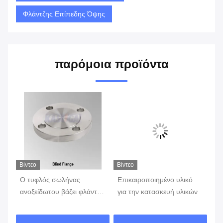
Φλάντζης Επίπεδης Όψης
παρόμοια προϊόντα
Βίντεο
Βίντεο
Ο τυφλός σωλήνας
Επικαιροποιημένο υλικό
Ф
4»
ανοξείδωτου βάζει φλάντζα
για την κατασκευή υλικών
У
304 316 στο Ansi B16.5 BL
Ф
ASTM A182 ASME